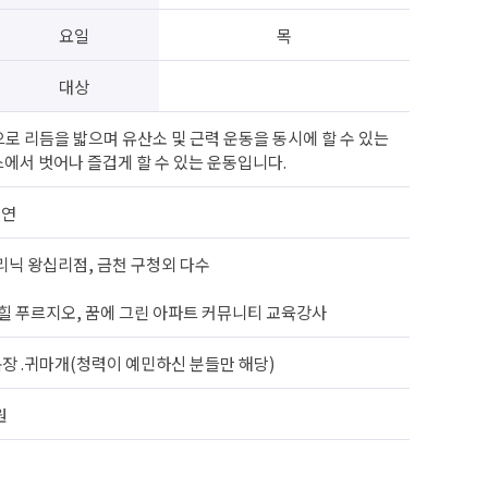
요일
목
대상
로 리듬을 밟으며 유산소 및 근력 운동을 동시에 할 수 있는
서 벗어나 즐겁게 할 수 있는 운동입니다.
지연
닉 왕십리점, 금천 구청외 다수
힐 푸르지오, 꿈에 그린 아파트 커뮤니티 교육강사
복장 .귀마개(청력이 예민하신 분들만 해당)
원