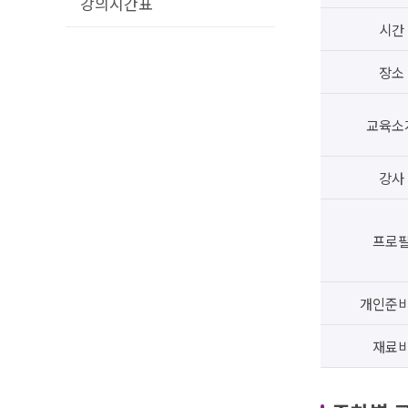
강의시간표
시간
장소
교육소
강사
프로
개인준
재료