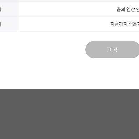
차
춤과 인상 
차
지금까지 배운
마감