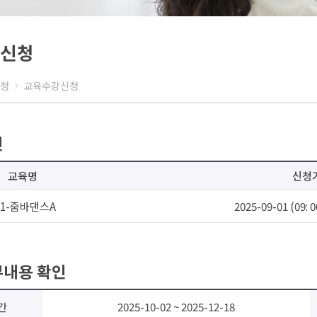
교육제안·강사지원
자주묻는질문
신청
1:1 문의
›
청
교육수강신청
인
교육명
신청
11-줌바댄스A
2025-09-01 (09: 0
부내용 확인
간
2025-10-02 ~ 2025-12-18