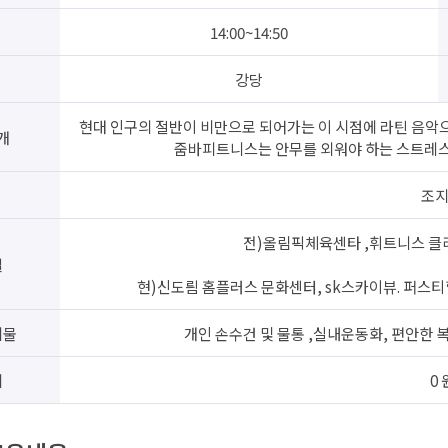
14:00~14:50
강당
현대 인구의 절반이 비만으로 되어가는 이 시점에 라틴 음악으
개
줌바피트니스는 안무를 외워야 하는 스트레스에
조
전)올림픽체육센타 ,휘트니스 클리
필
현)신도릠 홈플러스 문화센터, sk스카이뷰. 퍼스티
비물
개인 손수건 및 물통 ,실내운동화, 편안한 
비
0 