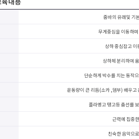
교육내용
줌바의 유래및 기
무게중심을 이동하며 
상하 중심잡고 이
상하체 분리하여 움
단순하게 박수를 치는 동작으
운동량이 큰 리듬(소카 ,뎀부) 배우고
플라멩고 탱고등 춤선를 보
근력에 집중
친숙한 음악으