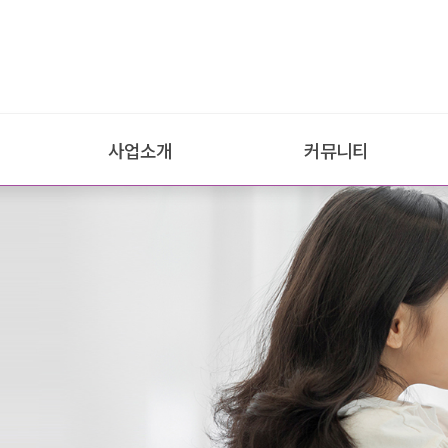
사업소개
커뮤니티
평생교육
공지사항
경력키움사업
교육안내
심리상담및치료
e-book·연구보고
이혼가정면접교섭
언론보도·보도자료
양성평등활동사업
행사갤러리
외부공모사업
SNS소식